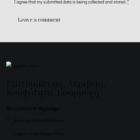
I agree that my submitted data is being
collected and stored
.
*
Εξατομίκευση, Ακρίβεια,
Κομψότητα, Εφαρμογή
Newsletter Signup
Subscr
I agree to the
Privacy Policy
.