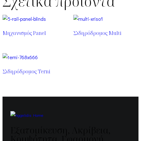
Σχετικά προϊόντα
Μηχανισμός Panel
Σιδηρόδρομος Multi
Σιδηρόδρομος Terni
Εξατομίκευση, Ακρίβεια,
Κομψότητα, Εφαρμογή