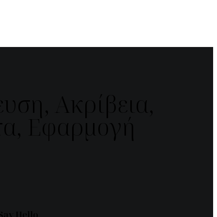
υση, Ακρίβεια,
α, Εφαρμογή
Say Hello