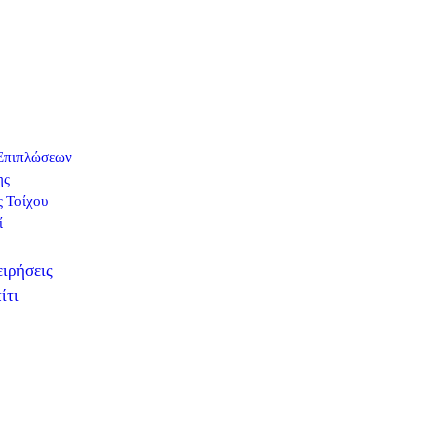
Επιπλώσεων
ης
ς Τοίχου
ί
ειρήσεις
ίτι
0