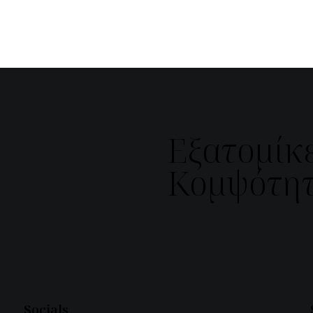
Εξατομίκε
Κομψότητ
Socials