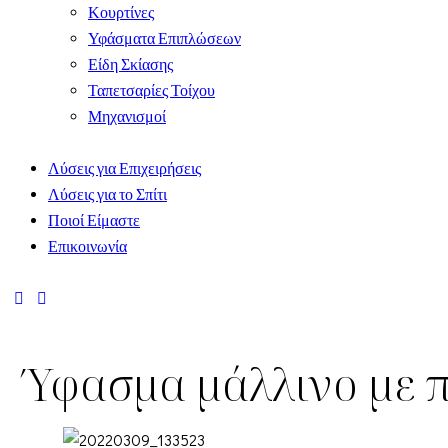
Κουρτίνες
Υφάσματα Επιπλώσεων
Είδη Σκίασης
Ταπετσαρίες Τοίχου
Μηχανισμοί
Λύσεις για Επιχειρήσεις
Λύσεις για το Σπίτι
Ποιοί Είμαστε
Επικοινωνία
Ύφασμα μάλλινο με π