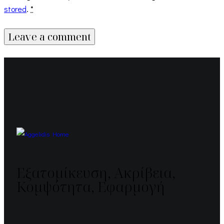
stored
.
*
Εξατομίκευση, Ακρίβεια,
Κομψότητα, Εφαρμογή