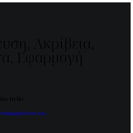
υση, Ακρίβεια,
α, Εφαρμογή
Say Hello
info@aggelidishome.gr